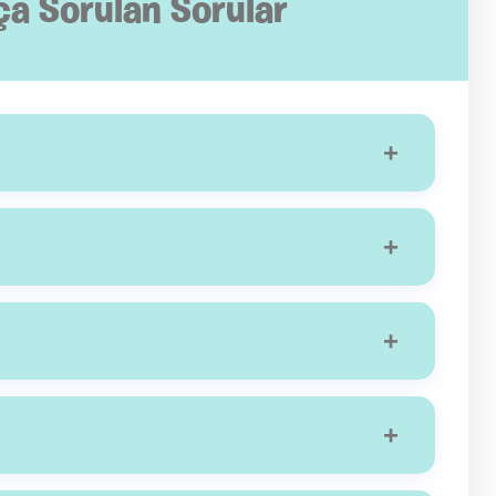
ça Sorulan Sorular
+
k gerekir. TUS'un ardından 4 yıl süreli pediatri
n Çocuk Doktoru unvanı alınabilmektedir.
+
 ilgilenir. 0-18 yaş grubu hastalar çocuk doktorlarının
+
dır. Bunun yanı sıra çocuğun şikayetlerinin ne zaman
+
ili cerrahi branşına yönlendirirler. Bunun yanı sıra