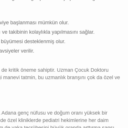
daviye başlanması mümkün olur.
ve takibinin kolaylıkla yapılmasını sağlar.
a büyümesi desteklenmiş olur.
siyeler verilir.
çin de kritik öneme sahiptir. Uzman Çocuk Doktoru
ği manevi tatmin, bu uzmanlık branşını çok da özel ve
ra Adana genç nüfusu ve doğum oranı yüksek bir
e özel kliniklerde pediatri hekimlerine her daim
m de vaka tecrübesini büyük oranda arttırma şansı