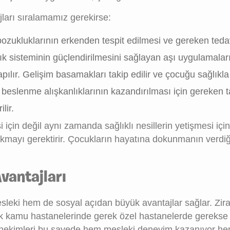
ları sıralamamız gerekirse:
m bozukluklarının erkenden tespit edilmesi ve gereken te
ık sisteminin güçlendirilmesini sağlayan aşı uygulamaları 
pılır. Gelişim basamakları takip edilir ve çocuğu sağlıkl
slenme alışkanlıklarının kazandırılması için gereken tav
lir.
i için değil aynı zamanda sağlıklı nesillerin yetişmesi i
çıkmayı gerektirir. Çocukların hayatına dokunmanın verdi
vantajları
sleki hem de sosyal açıdan büyük avantajlar sağlar. Zi
k kamu hastanelerinde gerek özel hastanelerde gerekse d
i hekimleri bu sayede hem mesleki deneyim kazanıyor he