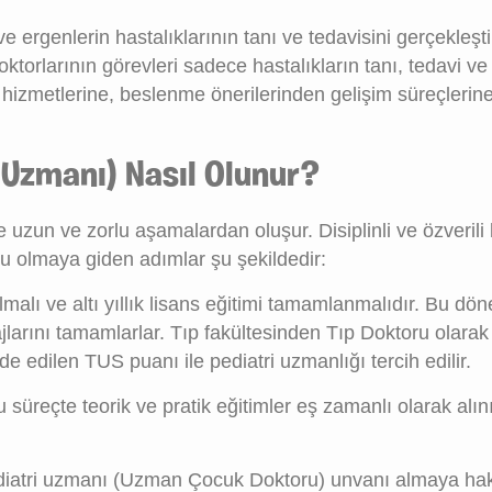
 ergenlerin hastalıklarının tanı ve tedavisini gerçekleşti
torlarının görevleri sadece hastalıkların tanı, tedavi ve 
izmetlerine, beslenme önerilerinden gelişim süreçlerin
Uzmanı) Nasıl Olunur?
n ve zorlu aşamalardan oluşur. Disiplinli ve özverili bir
u olmaya giden adımlar şu şekildedir:
nılmalı ve altı yıllık lisans eğitimi tamamlanmalıdır. Bu dön
stajlarını tamamlarlar. Tıp fakültesinden Tıp Doktoru ola
de edilen TUS puanı ile pediatri uzmanlığı tercih edilir.
 süreçte teorik ve pratik eğitimler eş zamanlı olarak alınır
ediatri uzmanı (Uzman Çocuk Doktoru) unvanı almaya hak