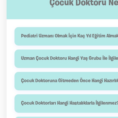
Çocuk Doktoru Ned
Pediatri Uzmanı Olmak İçin Kaç Yıl Eğitim Alma
Ülkemizde pediatri uzmanı olabilmek için lisans düzeyind
uzmanlığı eğitimi alınması gerekir. Tıp fakültesi başla
Uzman Çocuk Doktoru Hangi Yaş Grubu İle İlgil
Çocuk doktorları doğumdan başlayarak yenidoğan dönemi
ilgi alanına girmektedir.
Çocuk Doktoruna Gitmeden Önce Hangi Hazırlık
Çocukların geçmiş sağlık raporları, tetkik ve tarama so
başladığı ve nasıl seyrettiği doktora detaylı şekilde anlat
Çocuk Doktorları Hangi Hastalıklarla İlgilenmez
Çocuk doktorları cerrahi operasyon gerektiren sağlık sor