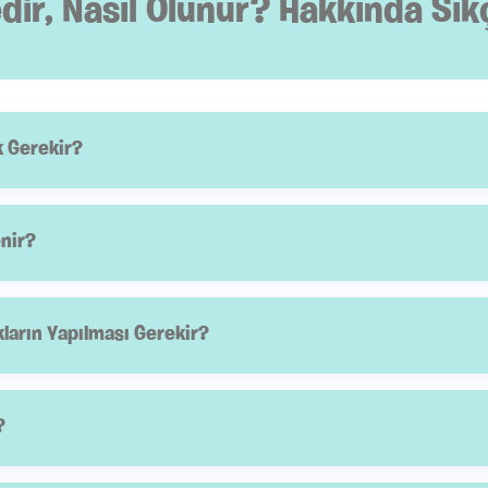
ir, Nasıl Olunur? Hakkında Sık
k Gerekir?
eki 6 yıllık tıp fakültesi eğitimi sonrasında TUS'ta başarılı olma
ngıcından itibaren minimum 10 yıllık bir eğitimin ardından Uzma
enir?
, bebeklik dönemi, çocukluk ve ergenlik dönemindeki hastalarla
ların Yapılması Gerekir?
nuçları, laboratuvar sonuçları, aşı karnesi hazır bulundurulmalı
ılmalıdır.
?
unlarının tedavisini üstlenmezler. Bu gibi durumlarda hastayı, ilg