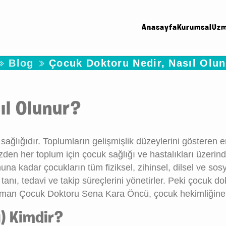
Anasayfa
Kurumsal
Uzm
Blog
Çocuk Doktoru Nedir, Nasıl Olu
ıl Olunur?
sağlığıdır. Toplumların gelişmişlik düzeylerini gösteren 
yüzden her toplum için çocuk sağlığı ve hastalıkları üzer
kadar çocukların tüm fiziksel, zihinsel, dilsel ve sosya
ı, tedavi ve takip süreçlerini yönetirler. Peki çocuk dok
zman Çocuk Doktoru Sena Kara Öncü, çocuk hekimliğine da
) Kimdir?