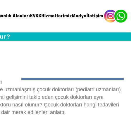
anlık Alanları
KVKK
Hizmetlerimiz
Medya
İletişim
nur?
en
inde uzmanlaşmış çocuk doktorları (pediatri uzmanları)
l gelişimini takip eden çocuk doktorları aynı
toru nasıl olunur? Çocuk doktorları hangi tedavileri
ir merak edilenleri anlattı.