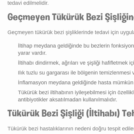
tedavi edilmelidir.
Geçmeyen Tükürük Bezi Şişliğine
Geçmeyen tükürük bezi şişliklerinde tedavi için uygul
İltihap meydana geldiğinde bu bezlerin fonksiyo
yarar vardır.
İltihabı dindirmek, ağrıları ve şişliği hafifletme
Ilık tuzlu su gargarası ile bölgenin temizlenmesi
İnflamasyon meydana geldiğinde hasta mümkün ol
Tükürük bezi iltihabının iyileşebilmesi için özelli
antibiyotikler aksatılmadan kullanılmalıdır.
Tükürük Bezi Şişliği (İltihabı) Te
Tükürük bezi hastalıklarının nedeni doğru tespit edilem