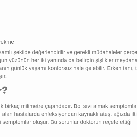
 çekme
amlı şekilde değerlendirilir ve gerekli müdahaleler gerçekl
un yüzünün her iki yanında da belirgin şişlikler meydana 
tanın günlük yaşamı konforsuz hale gelebilir. Erken tanı, 
ır.
r?
k birkaç milimetre çapındadır. Bol sıvı almak semptomla
sı alan hastalarda enfeksiyondan kaynaklı ateş, ağızda ilti
ri semptomlar oluşur. Bu sorunlar doktorun reçete ettiği