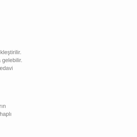
eştirilir.
gelebilir.
tedavi
rın
haplı