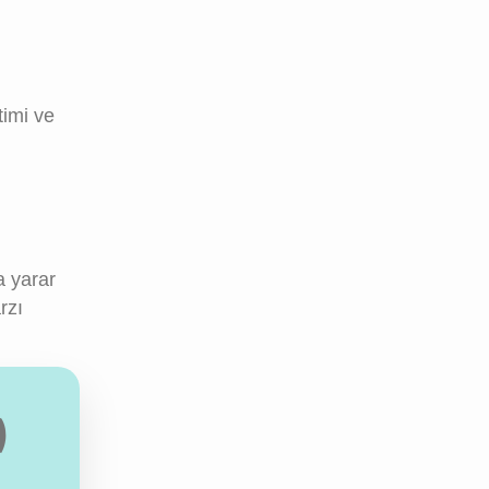
timi ve
a yarar
rzı
)