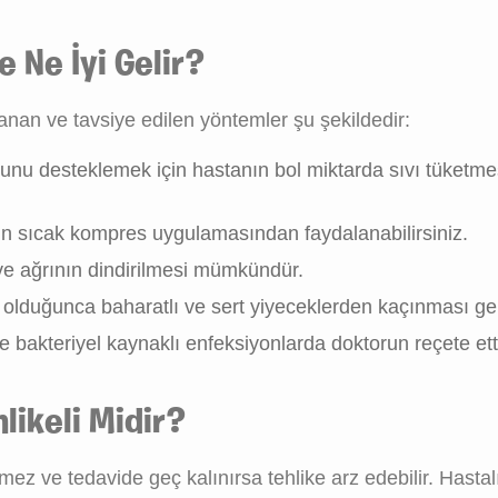
 Ne İyi Gelir?
anan ve tavsiye edilen yöntemler şu şekildedir:
nunu desteklemek için hastanın bol miktarda sıvı tüketm
k için sıcak kompres uygulamasından faydalanabilirsiniz.
 ve ağrının dindirilmesi mümkündür.
duğunca baharatlı ve sert yiyeceklerden kaçınması ger
kle bakteriyel kaynaklı enfeksiyonlarda doktorun reçete ett
hlikeli Midir?
ez ve tedavide geç kalınırsa tehlike arz edebilir. Hastalı