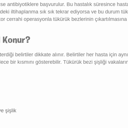
ise antibiyotiklere başvurulur. Bu hastalık süresince hast
ndeki iltihaplanma sık sık tekrar ediyorsa ve bu durum tü
tor cerrahi operasyonla tükürük bezlerinin çıkartılmasına
ıl Konur?
diği belirtiler dikkate alınır. Belirtiler her hasta için ayn
ece bir kısmını gösterebilir. Tükürük bezi şişliği vakalar
e şişlik