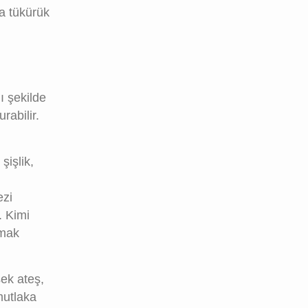
ra tükürük
ı şekilde
rabilir.
şişlik,
ezi
. Kimi
lmak
sek ateş,
mutlaka