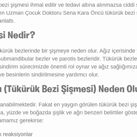
bezi şişmesi ihmal edilir ve tedavi altına alınmazsa ciddi
eren Uzman Çocuk Doktoru Sena Kara Öncü tükürük bezi 
nlattı.
si Nedir?
ükürük bezlerinde bir şişmeye neden olur. Ağız içerisinde
, submandibular bezler ve parotis bezleridir. Tükürük bezle
 sindirim sürecimizde önemli rol oynar ve ağız sağlığımız
e besinlerin sindirilmesine yardımcı olur.
ı (Tükürük Bezi Şişmesi) Neden Ol
lanabilmektedir. Fakat en yaygın görülen tükürük bezi şi
, yüzde ve boğazda şişlik ve ağrı benzeri belirtiler göster
lamamız gerekirse:
ik reaksiyonlar