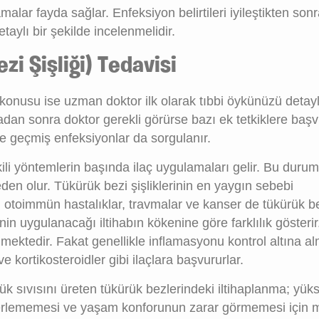
alar fayda sağlar. Enfeksiyon belirtileri iyileştikten son
aylı bir şekilde incelenmelidir.
zi Şişliği) Tedavisi
 konusu ise uzman doktor ilk olarak tıbbi öykünüzü detayl
adan sonra doktor gerekli görürse bazı ek tetkiklere başvu
 geçmiş enfeksiyonlar da sorgulanır.
kili yöntemlerin başında ilaç uygulamaları gelir. Bu durum 
den olur. Tükürük bezi şişliklerinin en yaygın sebebi
 otoimmün hastalıklar, travmalar ve kanser de tükürük b
inin uygulanacağı iltihabın kökenine göre farklılık gösterir
mektedir. Fakat genellikle inflamasyonu kontrol altına a
ve kortikosteroidler gibi ilaçlara başvururlar.
rük sıvısını üreten tükürük bezlerindeki iltihaplanma; yük
 ilerlememesi ve yaşam konforunun zarar görmemesi için 