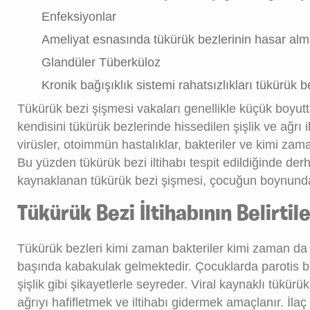
Enfeksiyonlar
Ameliyat esnasında tükürük bezlerinin hasar alm
Glandüler Tüberküloz
Kronik bağışıklık sistemi rahatsızlıkları tükürük b
Tükürük bezi şişmesi vakaları genellikle küçük boyut
kendisini tükürük bezlerinde hissedilen şişlik ve ağrı
virüsler, otoimmün hastalıklar, bakteriler ve kimi zama
Bu yüzden tükürük bezi iltihabı tespit edildiğinde der
kaynaklanan tükürük bezi şişmesi, çocuğun boynunda,
Tükürük Bezi İltihabının Belirtil
Tükürük bezleri kimi zaman bakteriler kimi zaman da vi
başında kabakulak gelmektedir. Çocuklarda parotis bez
şişlik gibi şikayetlerle seyreder. Viral kaynaklı tükür
ağrıyı hafifletmek ve iltihabı gidermek amaçlanır. İla