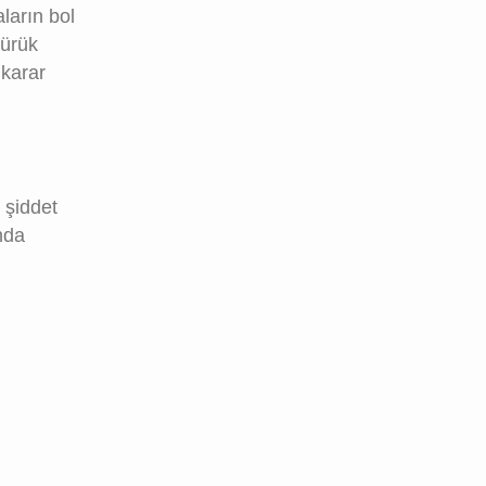
aların bol
kürük
 karar
ı şiddet
ında