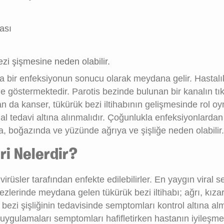
ası
ezi şişmesine neden olabilir.
ta bir enfeksiyonun sonucu olarak meydana gelir. Hastalı
 ile göstermektedir. Parotis bezinde bulunan bir kanalın t
n da kanser, tükürük bezi iltihabının gelişmesinde rol oyn
hal tedavi altına alınmalıdır. Çoğunlukla enfeksiyonlardan
 boğazında ve yüzünde ağrıya ve şişliğe neden olabilir.
eri Nelerdir?
rüsler tarafından enfekte edilebilirler. En yaygın viral s
lerinde meydana gelen tükürük bezi iltihabı; ağrı, kızar
ük bezi şişliğinin tedavisinde semptomları kontrol altına al
ç uygulamaları semptomları hafifletirken hastanın iyileşme