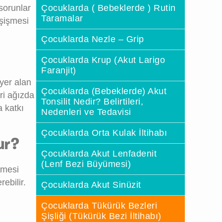
 sorunlar
Çocuklarda ( Bebeklerde ) Rutin
Taramalar
şişmesi
Çocuklarda Nezle – Grip
Çocuklarda Krup (Akut Larigo
Faranjit)
 yer alan
Çocuklarda (Bebeklerde) Akut
ri ağızda
Tonsilit Nedir? Belirtileri,
a katkı
Nedenleri ve Tedavisi
Çocuklarda Orta Kulak İltihabı
ur?
Çocuklarda Akut Lenfadenit
(Lenf Bezi Büyümesi)
şmesi
ebilir.
Çocuklarda Akut Sinüzit
Çocuklarda Tükürük Bezleri
Şişliği (Tükürük Bezi İltihabı)