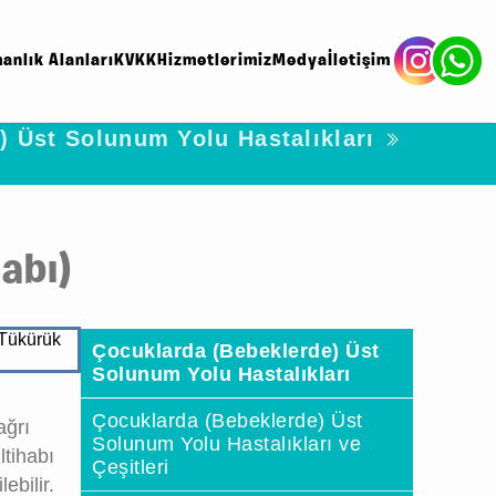
anlık Alanları
KVKK
Hizmetlerimiz
Medya
İletişim
) Üst Solunum Yolu Hastalıkları
habı)
Çocuklarda (Bebeklerde) Üst
Solunum Yolu Hastalıkları
Çocuklarda (Bebeklerde) Üst
ağrı
Solunum Yolu Hastalıkları ve
ltihabı
Çeşitleri
ebilir.