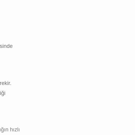
esinde
ekir.
iği
ğın hızlı