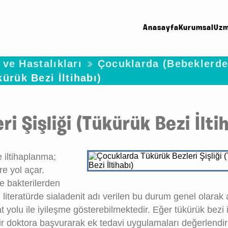
Anasayfa
Kurumsal
Uzm
ve Hastalıkları
Çocuklarda (Bebeklerde
ürük Bezi İltihabı)
 Şişliği (Tükürük Bezi İlti
 iltihaplanma;
ere yol açar.
e bakterilerden
 literatürde sialadenit adı verilen bu durum genel olarak 
ahat yolu ile iyileşme gösterebilmektedir. Eğer tükürük bezi i
 doktora başvurarak ek tedavi uygulamaları değerlendiril