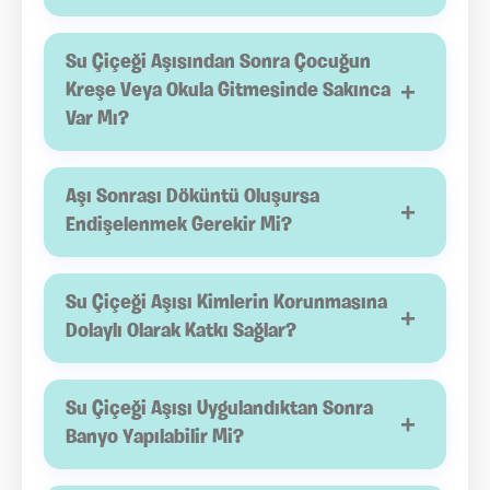
Aşılanan çocuklarda su çiçeği görülme olasılığı
belirgin şekilde azalır. Nadir durumlarda hastalık
Su Çiçeği Aşısından Sonra Çocuğun
+
gelişse bile belirtiler çoğunlukla daha hafif
Kreşe Veya Okula Gitmesinde Sakınca
Var Mı?
seyreder.
Çocuk kendini iyi hissediyorsa günlük yaşamına
devam edebilir. Aşı sonrasında özel bir izolasyon
Aşı Sonrası Döküntü Oluşursa
+
uygulanmasına gerek yoktur.
Endişelenmek Gerekir Mi?
Bazı çocuklarda hafif ve kısa süreli döküntüler
görülebilir. Döküntü yaygınlaşır, uzun sürer veya
Su Çiçeği Aşısı Kimlerin Korunmasına
+
farklı belirtiler eklenirse sağlık kuruluşuna
Dolaylı Olarak Katkı Sağlar?
başvurulmalıdır.
Aşılanan çocuklar virüsün yayılımını azaltarak
bağışıklık sistemi zayıf bireylerin, yenidoğanların ve
Su Çiçeği Aşısı Uygulandıktan Sonra
+
aşı olamayan kişilerin korunmasına da destek olur.
Banyo Yapılabilir Mi?
Evet. Aşı sonrasında banyo yapılmasının herhangi