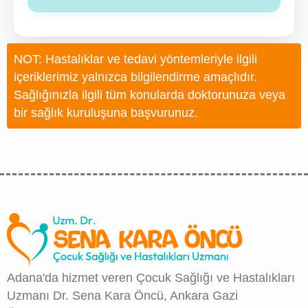
Bağışıklık yanıtı kişiden kişiye farklılık gösterebilse
de aşı çocukların büyük bölümünde güçlü koruma
NOT: Hastalıklar ve tedavi yöntemleriyle ilgili
oluşturur ve ciddi hastalık gelişme riskini önemli
içeriklerimiz yalnızca bilgilendirme amaçlıdır.
ölçüde azaltır.
Sağlığınızla ilgili tüm konularda doktorunuza veya
bir sağlık kuruluşuna başvurunuz.
Adana'da hizmet veren Çocuk Sağlığı ve Hastalıkları
Uzmanı Dr. Sena Kara Öncü, Ankara Gazi