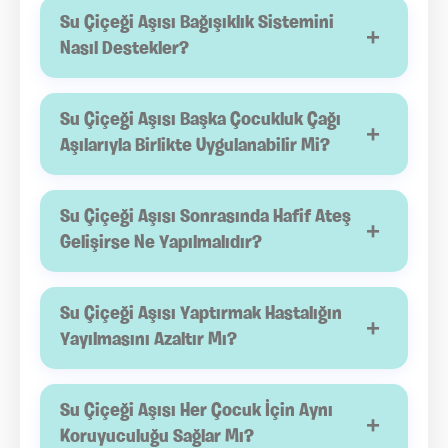
bir sakıncası bulunmaz. Enjeksiyon bölgesinin
Su Çiçeği Aşısı Bağışıklık Sistemini
+
tahriş edilmemesi yeterlidir.
Nasıl Destekler?
Aşı, bağışıklık sisteminin virüsü tanımasını
sağlayarak gerçek enfeksiyonla karşılaşıldığında
Su Çiçeği Aşısı Başka Çocukluk Çağı
+
daha hızlı ve etkili savunma oluşturmasına yardımcı
Aşılarıyla Birlikte Uygulanabilir Mi?
olur.
Gerekli durumlarda farklı enjeksiyon bölgeleri
kullanılarak aynı gün başka aşılarla birlikte
Su Çiçeği Aşısı Sonrasında Hafif Ateş
+
uygulanabilir. Bu konuda karar sağlık profesyoneli
Gelişirse Ne Yapılmalıdır?
tarafından verilir.
Hafif ateş genellikle kısa sürelidir. Çocuğun sıvı
alımı takip edilmeli, ateş yükselir veya uzun süre
Su Çiçeği Aşısı Yaptırmak Hastalığın
+
devam ederse doktora danışılmalıdır.
Yayılmasını Azaltır Mı?
Evet. Aşılanan kişi sayısının artması, virüsün
toplum içinde dolaşımını azaltarak salgınların
Su Çiçeği Aşısı Her Çocuk İçin Aynı
+
önlenmesine katkı sağlar.
Koruyuculuğu Sağlar Mı?